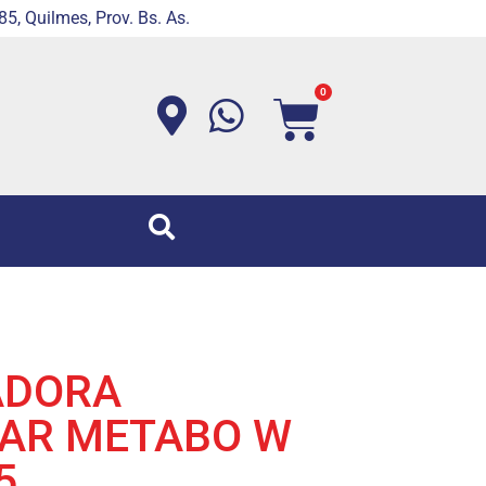
5, Quilmes, Prov. Bs. As.
0
ADORA
AR METABO W
5