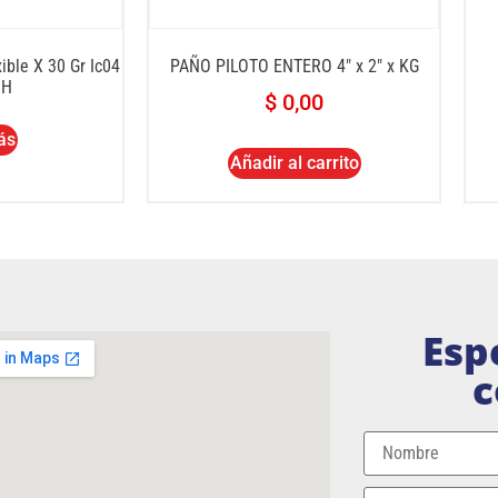
ible X 30 Gr Ic04
PAÑO PILOTO ENTERO 4″ x 2″ x KG
 H
$
0,00
ás
Añadir al carrito
Esp
c