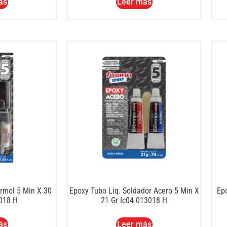
ás
Leer más
rmol 5 Min X 30
Epoxy Tubo Liq. Soldador Acero 5 Min X
Epo
3018 H
21 Gr Ic04 013018 H
ás
Leer más