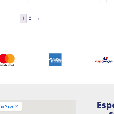
1
2
→
Esp
c