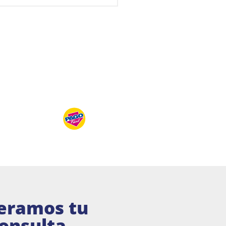
eramos tu
onsulta