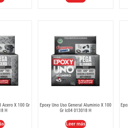
l Acero X 100 Gr
Epoxy Uno Uso General Aluminio X 100
Epo
18 H
Gr Ic04 013018 H
ás
Leer más