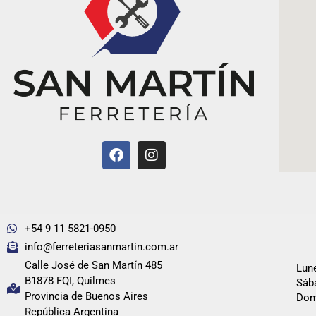
+54 9 11 5821-0950
info@ferreteriasanmartin.com.ar
Calle José de San Martín 485
Lune
B1878 FQI, Quilmes
Sába
Provincia de Buenos Aires
Dom
República Argentina