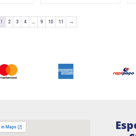
1
2
3
4
…
9
10
11
→
Esp
c