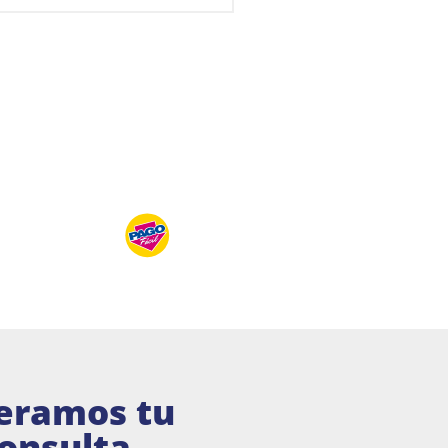
eramos tu
onsulta