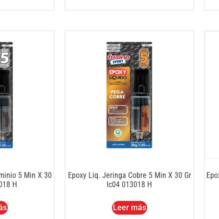
minio 5 Min X 30
Epoxy Liq. Jeringa Cobre 5 Min X 30 Gr
Epox
3018 H
Ic04 013018 H
ás
Leer más