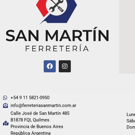
+54 9 11 5821-0950
info@ferreteriasanmartin.com.ar
Calle José de San Martín 485
Lune
B1878 FQI, Quilmes
Sába
Provincia de Buenos Aires
Dom
República Argentina