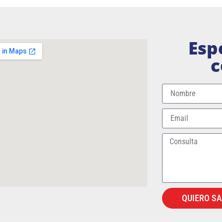
Esp
c
QUIERO S