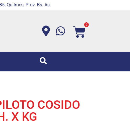
5, Quilmes, Prov. Bs. As.
0
PILOTO COSIDO
H. X KG