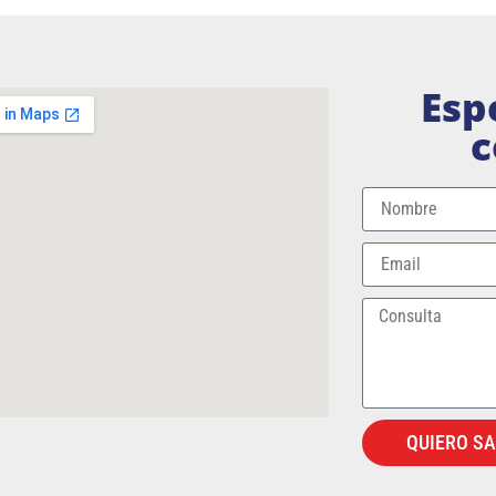
Esp
c
QUIERO S