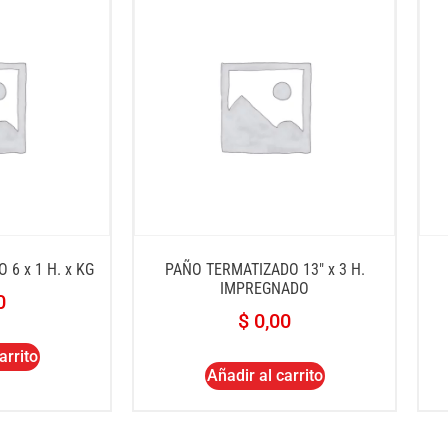
 6 x 1 H. x KG
PAÑO TERMATIZADO 13″ x 3 H.
IMPREGNADO
0
$
0,00
arrito
Añadir al carrito