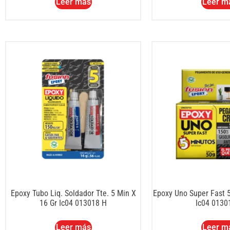
Leer más
Leer m
Epoxy Tubo Liq. Soldador Tte. 5 Min X
Epoxy Uno Super Fast 5
16 Gr Ic04 013018 H
Ic04 0130
Leer más
Leer m