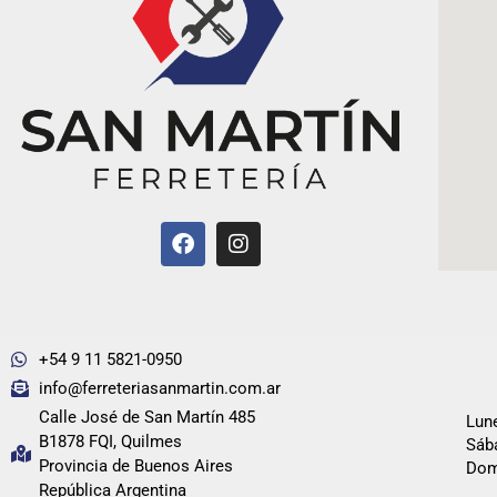
+54 9 11 5821-0950
info@ferreteriasanmartin.com.ar
Calle José de San Martín 485
Lune
B1878 FQI, Quilmes
Sába
Provincia de Buenos Aires
Dom
República Argentina