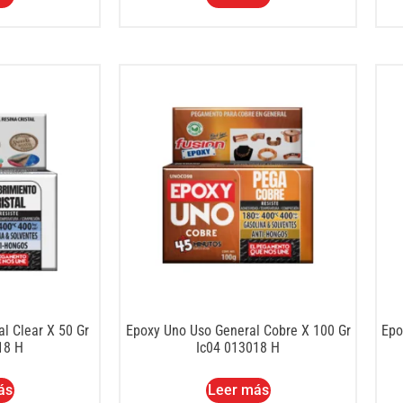
l Clear X 50 Gr
Epoxy Uno Uso General Cobre X 100 Gr
Epo
18 H
Ic04 013018 H
ás
Leer más